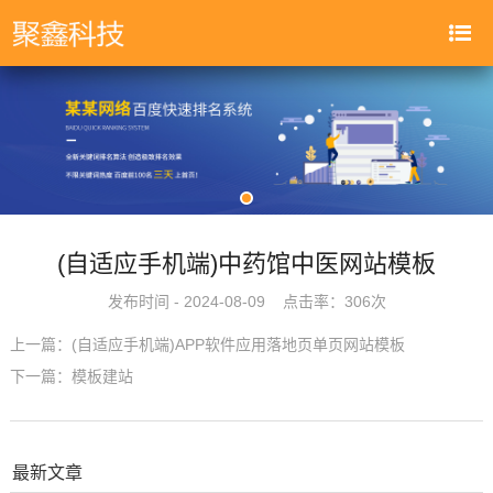
(自适应手机端)中药馆中医网站模板
发布时间 - 2024-08-09 点击率：306次
上一篇：
(自适应手机端)APP软件应用落地页单页网站模板
下一篇：
模板建站
最新文章