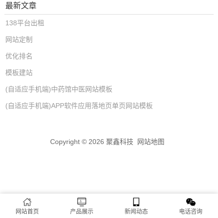
最新文章
138平台出租
网站定制
优化排名
模板建站
(自适应手机端)中药馆中医网站模板
(自适应手机端)APP软件应用落地页单页网站模板
Copyright © 2026 聚鑫科技
网站地图
网站首页
产品展示
新闻动态
电话咨询